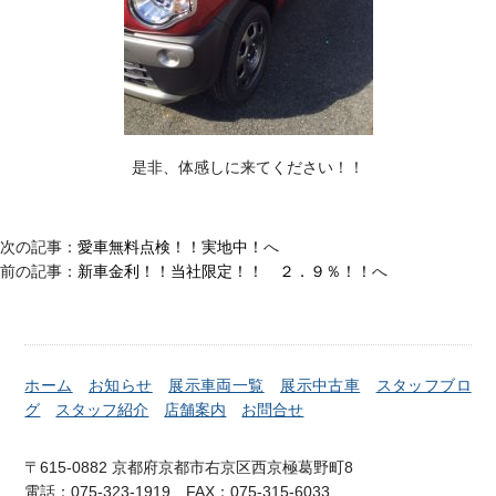
是非、体感しに来てください！！
次の記事：
愛車無料点検！！実地中！
へ
前の記事：
新車金利！！当社限定！！ ２．９％！！
へ
ホーム
お知らせ
展示車両一覧
展示中古車
スタッフブロ
グ
スタッフ紹介
店舗案内
お問合せ
〒615-0882 京都府京都市右京区西京極葛野町8
電話：075-323-1919 FAX：075-315-6033