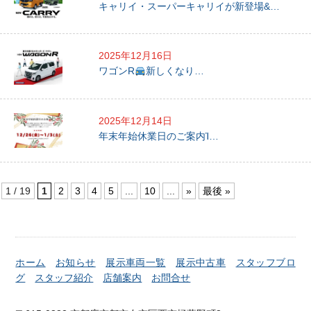
キャリイ・スーパーキャリイが新登場&…
2025年12月16日
ワゴンR
新しくなり…
2025年12月14日
年末年始休業日のご案内Ἰ…
1 / 19
1
2
3
4
5
...
10
...
»
最後 »
ホーム
お知らせ
展示車両一覧
展示中古車
スタッフブロ
グ
スタッフ紹介
店舗案内
お問合せ