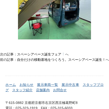
次の記事：
スペーシアベース誕生フェア
へ
前の記事：
自分だけの移動基地をつくろう。スペーシアベース誕生！
へ
ホーム
お知らせ
展示車両一覧
展示中古車
スタッフブロ
グ
スタッフ紹介
店舗案内
お問合せ
〒615-0882 京都府京都市右京区西京極葛野町8
電話：075-323-1919 FAX：075-315-6033