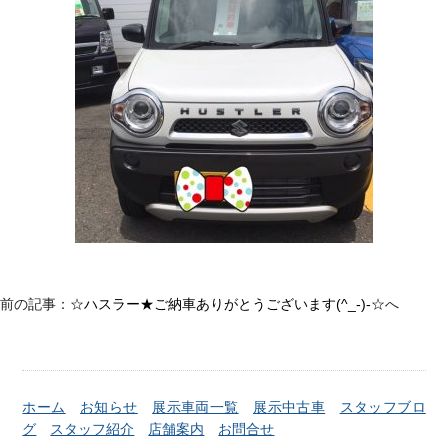
前の記事：
☆ハスラー★ご納車ありがとうございます(^_-)-☆
へ
ホーム
お知らせ
展示車両一覧
展示中古車
スタッフブロ
グ
スタッフ紹介
店舗案内
お問合せ