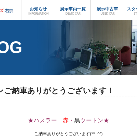
お知らせ
展示車両一覧
展示中古車
スタ
LOG
ンご納車ありがとうございます！
★ハスラー
赤
・
黒
ツートン★
ご納車ありがとうございます(*^_^*)